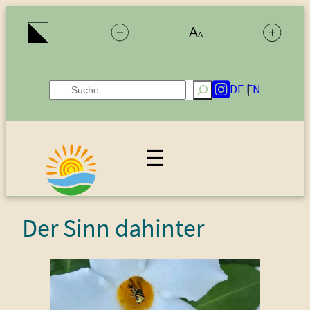
Zum
Inhalt
springen
DE
EN
Suchen
☰
Der Sinn dahinter