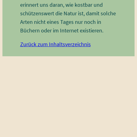
erinnert uns daran, wie kostbar und
schützenswert die Natur ist, damit solche
Arten nicht eines Tages nur noch in
Büchern oder im Internet existieren.
Zurück zum Inhaltsverzeichnis
Atlaskäfer
Der
Atlaskäfer
(auch Dreihornkäfer
genannt,
Chalcosoma atlas
, ursprünglich
als
Scarabaeus atlas
beschrieben) gehört