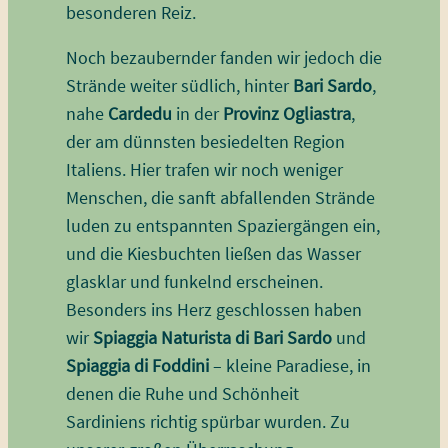
besonderen Reiz.
Noch bezaubernder fanden wir jedoch die
Strände weiter südlich, hinter
Bari Sardo
,
nahe
Cardedu
in der
Provinz Ogliastra
,
der am dünnsten besiedelten Region
Italiens. Hier trafen wir noch weniger
Menschen, die sanft abfallenden Strände
luden zu entspannten Spaziergängen ein,
und die Kiesbuchten ließen das Wasser
glasklar und funkelnd erscheinen.
Besonders ins Herz geschlossen haben
wir
Spiaggia Naturista di Bari Sardo
und
Spiaggia di Foddini
– kleine Paradiese, in
denen die Ruhe und Schönheit
Sardiniens richtig spürbar wurden. Zu