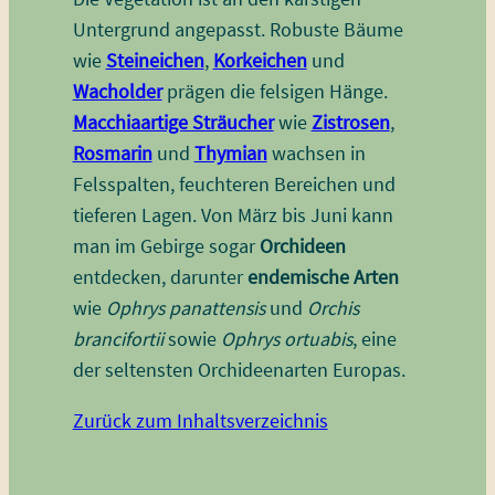
Untergrund angepasst. Robuste Bäume
wie
Steineichen
,
Korkeichen
und
Wacholder
prägen die felsigen Hänge.
Macchiaartige Sträucher
wie
Zistrosen
,
Rosmarin
und
Thymian
wachsen in
Felsspalten, feuchteren Bereichen und
tieferen Lagen. Von März bis Juni kann
man im Gebirge sogar
Orchideen
entdecken, darunter
endemische Arten
wie
Ophrys panattensis
und
Orchis
brancifortii
sowie
Ophrys ortuabis
, eine
der seltensten Orchideenarten Europas.
Zurück zum Inhaltsverzeichnis